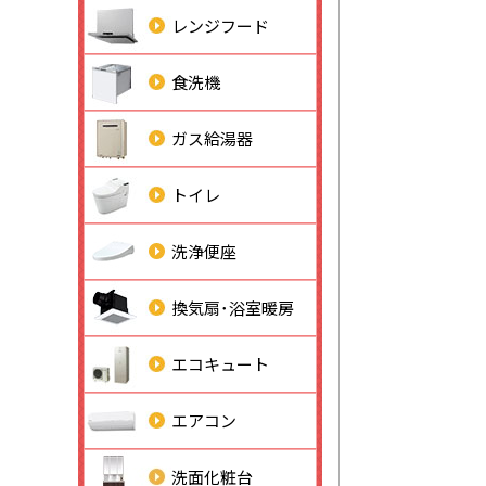
レンジフード
食洗機
ガス給湯器
トイレ
洗浄便座
換気扇･浴室暖房
エコキュート
エアコン
洗面化粧台