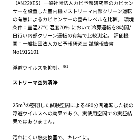
（AN22XES）一般社団法人カビ予報研究室のカビセン
サーを設置した室内機でストリーマ内部クリーン運転
の有無によるカビセンサーの菌糸レベルを比較。 環境
条件：室温27℃ 湿度70％ において冷房運転を8時間/
日行い内部クリーン運転の有無で比較測定。 評価機
関：一般社団法人カビ予報研究室 試験報告書
No1912101
※1
浮遊ウイルスを抑制。
ストリーマ空気清浄
3
25m
の密閉した試験空間による480分間運転した後の
浮遊ウイルスへの効果であり、実使用空間での実証結
果ではありません。
汚れにくい熱交換器で、キレイに。