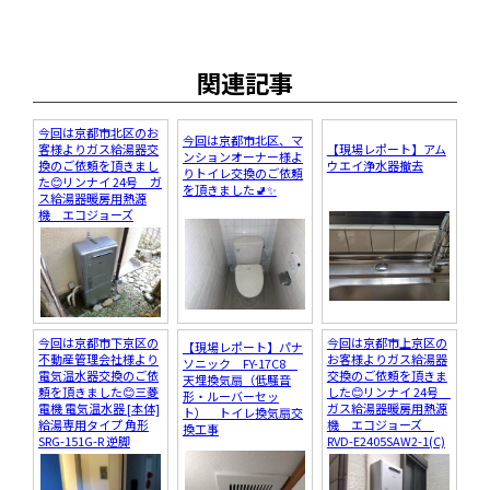
関連記事
今回は京都市北区のお
今回は京都市北区、マ
客様よりガス給湯器交
【現場レポート】アム
ンションオーナー様よ
換のご依頼を頂きまし
ウエイ浄水器撤去
りトイレ交換のご依頼
た😊リンナイ 24号 ガ
を頂きました🚽✨
ス給湯器暖房用熱源
機 エコジョーズ
今回は京都市下京区の
今回は京都市上京区の
【現場レポート】パナ
不動産管理会社様より
お客様よりガス給湯器
ソニック FY-17C8
電気温水器交換のご依
交換のご依頼を頂きま
天埋換気扇（低騒音
頼を頂きました😊三菱
した😊リンナイ 24号
形・ルーバーセッ
電機 電気温水器 [本体]
ガス給湯器暖房用熱源
ト） トイレ換気扇交
給湯専用タイプ 角形
機 エコジョーズ
換工事
SRG-151G-R 逆脚
RVD-E2405SAW2-1(C)