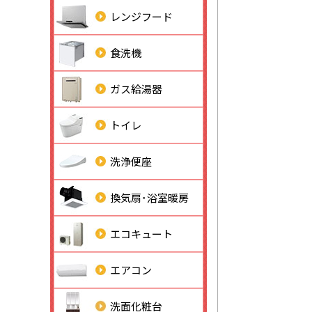
レンジフード
食洗機
ガス給湯器
トイレ
洗浄便座
換気扇･浴室暖房
エコキュート
エアコン
洗面化粧台