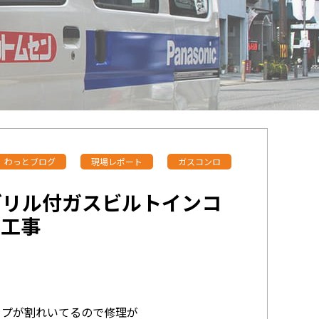
わっとブログ
現場レポート
ガスコンロ
）グリル付ガスビルトインコ
換工事
ップが割れいてるので修理が