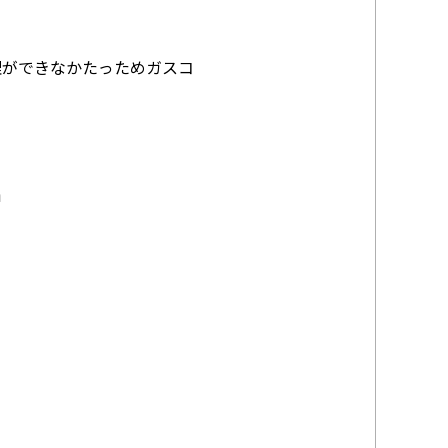
理ができなかたっためガスコ
0㎝