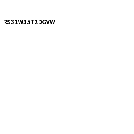
31W35T2DGVW