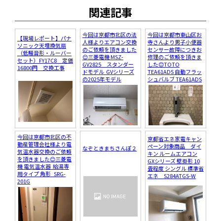
関連記事
今回は京都市北区の法
今回は京都市東山区お
【現場レポート】パナ
人様よりエアコン交換
寺さんより男子小便器
ソニック天埋換気扇
のご依頼を頂きました
センサー故障につきお
（低騒音形・ルーバー
😊三菱電機 MSZ-
修理のご依頼を頂きま
セット）FY17C8 定価
GV2825 スタンダー
した😊TOTO
16800円 交換工事
ドモデル GVシリーズ
TEA61ADS 自動フラッ
の2025年モデル
シュバルブ TEA61ADS
今回は京都市北区の不
京都省エネ家電キャン
動産管理会社様より電
ペーン対象商品 ダイ
なぞときまちさんぽ２
気温水器交換のご依頼
キン ルームエアコン
を頂きました😊三菱電
GXシリーズ 壁掛形 10
機 電気温水器 給湯専
畳程度 シングル 標準省
用タイプ 角形 SRG-
エネ S284ATGS-W
201G