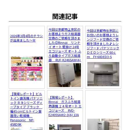
関連記事
今回は京都市上京区の
今回は京都市左京区に
お客様よりガス給湯器
お住いのお客様よりレ
2026年3月4月のチラシ
交換のご依頼を頂きま
ンジフード交換のご依
が出来ました～🌸
した😊Rinnai リンナ
頼を頂きました🎵レン
イ オート 壁掛け 24号
ジフード パナソニック
エコジョーズ オート ふ
ＤＥＤシリーズ 60ｃ
ろ自動タイプガス給湯
ｍ FY-60DED3-S
器 RUF-K246SAW(A)
【現場レポート】ビル
【現場レポート】
トイン食洗機 パナソニ
Rinnai ガスふろ給湯
ック Ｒ９シリーズ ディ
熱源機 ２４号オート エ
ープタイプ ブラック
コジョーズ RVD-
幅45 cmビルトイン食
E2405SAW2-3(A) 13A
器洗い乾燥機
Panasonic NP-
45RD9K