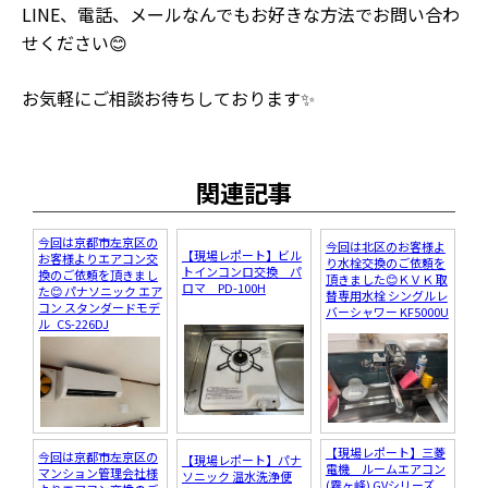
LINE、電話、メールなんでもお好きな方法でお問い合わ
せください😊
お気軽にご相談お待ちしております✨
関連記事
今回は京都市左京区の
今回は北区のお客様よ
【現場レポート】ビル
お客様よりエアコン交
り水栓交換のご依頼を
トインコンロ交換 パ
換のご依頼を頂きまし
頂きました😊ＫＶＫ 取
ロマ PD-100H
た😊 パナソニック エア
替専用水栓 シングルレ
コン スタンダードモデ
バーシャワー KF5000U
ル CS-226DJ
【現場レポート】三菱
今回は京都市左京区の
【現場レポート】パナ
電機 ルームエアコン
マンション管理会社様
ソニック 温水洗浄便
(霧ヶ峰) GVシリーズ