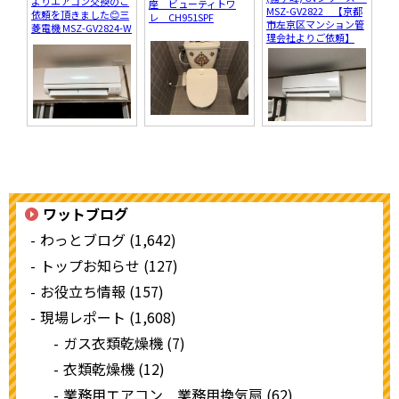
よりエアコン交換のご
座 ビューティトワ
MSZ-GV2822 【京都
依頼を頂きました😊三
レ CH951SPF
市左京区マンション管
菱電機 MSZ-GV2824-W
理会社よりご依頼】
ワットブログ
わっとブログ (1,642)
トップお知らせ (127)
お役立ち情報 (157)
現場レポート (1,608)
ガス衣類乾燥機 (7)
衣類乾燥機 (12)
業務用エアコン 業務用換気扇 (62)