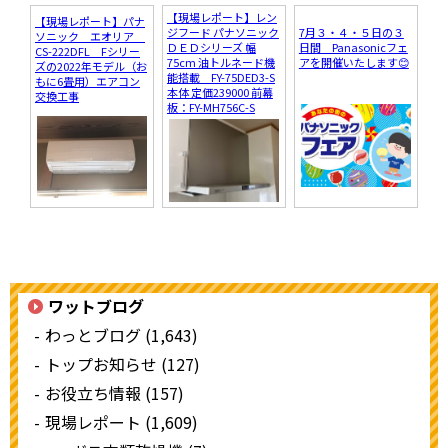
【現場レポート】レン
【現場レポート】パナ
ジフード パナソニック
7月３・４・５日の３
ソニック エオリア
ＤＥＤシリーズ 幅
日間 Panasonicフェ
CS-222DFL Fシリー
75cm 油トルネード機
アを開催いたします😊
ズの2022年モデル（お
能搭載 FY-75DED3-S
もに6畳用）エアコン
本体 定価239000 前幕
交換工事
板：FY-MH756C-S
ワットブログ
わっとブログ (1,643)
トップお知らせ (127)
お役立ち情報 (157)
現場レポート (1,609)