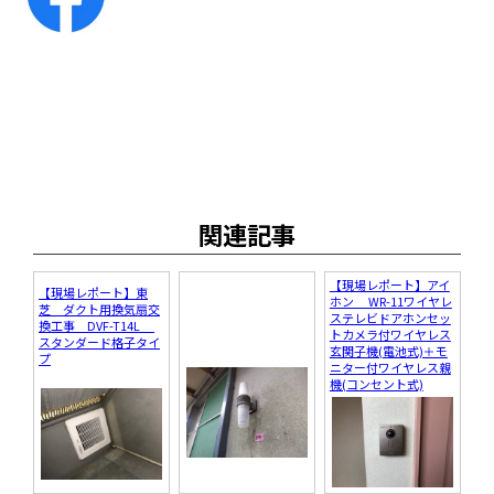
関連記事
【現場レポート】アイ
【現場レポート】東
ホン WR-11ワイヤレ
芝 ダクト用換気扇交
ステレビドアホンセッ
換工事 DVF-T14L
トカメラ付ワイヤレス
スタンダード格子タイ
玄関子機(電池式)＋モ
プ
ニター付ワイヤレス親
機(コンセント式)