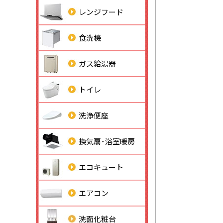
レンジフード
食洗機
ガス給湯器
トイレ
洗浄便座
換気扇･浴室暖房
エコキュート
エアコン
洗面化粧台