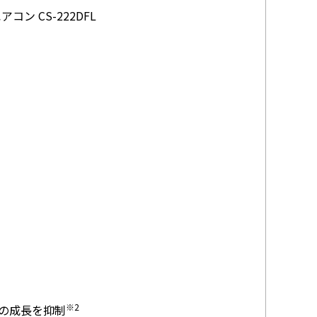
 CS-222DFL
※2
の成長を抑制