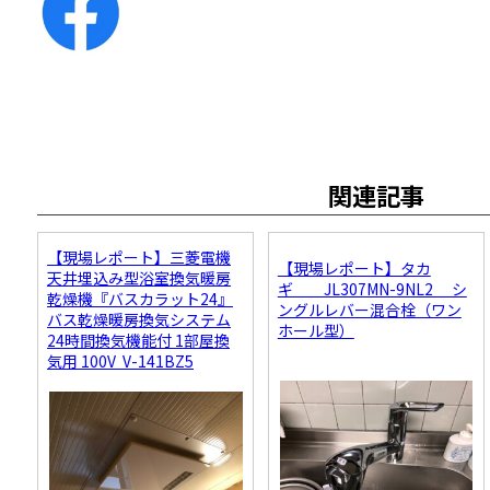
関連記事
【現場レポート】三菱電機
【現場レポート】タカ
天井埋込み型浴室換気暖房
ギ JL307MN-9NL2 シ
乾燥機『バスカラット24』
ングルレバー混合栓（ワン
バス乾燥暖房換気システム
ホール型）
24時間換気機能付 1部屋換
気用 100V V-141BZ5