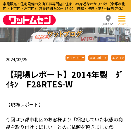
家電販売・住宅設備の交換工事専門店 | 住まいの身近なかかりつけ（京都市北
区・上京区・左京区） 営業時間 9:00〜18:00（日曜・祝日・第3土曜日 定休）
わっとブログ
現場レポート
エアコン
2024/02/25
【現場レポート】2014年製 ﾀﾞ
ｲｷﾝ F28RTES-W
【現場レポート】
今回は京都市北区のお客様より「梱包していた状態の商
品を取り付けてほしい」とのご依頼を頂きました😊