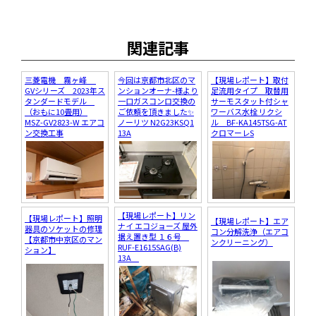
関連記事
三菱電機 霧ヶ峰
今回は京都市北区のマ
【現場レポート】取付
GVシリーズ 2023年ス
ンションオーナ-様より
足流用タイプ 取替用
タンダードモデル
一口ガスコンロ交換の
サーモスタット付シャ
（おもに10畳用）
ご依頼を頂きました✨
ワーバス水栓 リクシ
MSZ-GV2823-W エアコ
ノーリツ N2G23KSQ1
ル BF-KA145TSG-AT
ン交換工事
13A
クロマーレS
【現場レポート】リン
【現場レポート】照明
【現場レポート】エア
ナイ エコジョーズ 屋外
器具のソケットの修理
コン分解洗浄（エアコ
据え置き型 １６号
【京都市中京区のマン
ンクリーニング）
RUF-E1615SAG(B)
ション】
13A