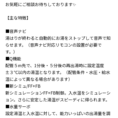
お気軽にご相談お待ちしております✨
【主な特徴】
■音声ナビ
湯はりが終わると自動的にお湯をストップして音声で知
らせます。（音声ナビ対応リモコンの設置が必要で
す。）
■Q機能
配管５m先で、1分後・５分後の再出湯時に設定温度
±３℃以内の湯温となります。（配管条件・水圧・給水
温によって異なる場合があります）
■新シミュ/FF+FB
新シミュレーションFF+FB制御。入水温をシミュレーシ
ョン。さらに安定した湯温がスピーディに得られます。
■水量サーボ
設定湯温と入水温に対して、能力いっぱいの出湯量を調