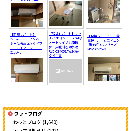
【現場レポート】リン
【現場レポート】
【現場レポート】三菱
ナイ エコジョーズ 24号
Panasonic インバー
電機 ルームエアコン
オートタイプ 浴室暖
ター冷暖房除湿タイプ
(霧ヶ峰) GVシリーズ
房・床暖対応 熱源機
ルームエアコン CS-
MSZ-GV2522
RVD-E2405SAW2-3(A)
222DFL
交換工事
ワットブログ
わっとブログ (1,640)
トップお知らせ (127)