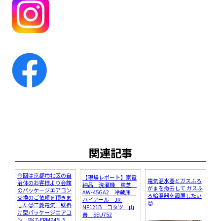
関連記事
今回は京都市北区の自
【現場レポート】家電
電気温水器とガスふろ
治体のお客様より会館
納品 洗濯機 東芝
がまを撤去して ガスふ
のパッケージエアコン
AW-45GA2 冷蔵庫
ろ給湯器を設置したい
交換のご依頼を頂きま
ハイアール JR-
😊
した😊三菱電気 壁掛
NF121B コタツ 山
け型パッケージエアコ
善 SEU752
ン PKZ-ERMP45L5