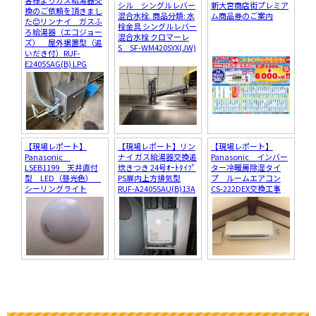
シル シングルレバー
新大宮商店街プレミア
換のご依頼を頂きまし
混合水栓. 商品分類: 水
ム商品券のご案内
た😊リンナイ ガスふ
栓金具 シングルレバー
ろ給湯器（エコジョー
混合水栓 クロマーレ
ズ） 屋外据置型（追
S SF-WM420SYX(JW)
いだき付）RUF-
E2405SAG(B) LPG
【現場レポート】
【現場レポート】リン
【現場レポート】
Panasonic
ナイ ガス給湯器交換追
Panasonic インバー
LSEB1199 天井直付
炊きつき 24号ｵｰﾄﾀｲﾌﾟ
ター冷暖房除湿タイ
型 LED（昼光色）
PS扉内上方排気型
プ ルームエアコン
シーリングライト
RUF-A2405SAU(B)13A
CS-222DEX交換工事