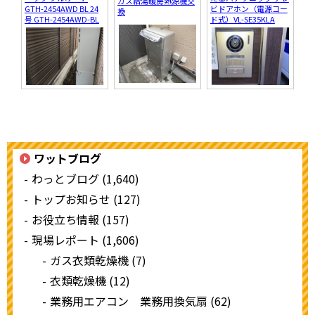
ガス給湯暖房熱源機交
GTH-2454AWD BL 24
ビドアホン（電源コー
換
号 GTH-2454AWD-BL
ド式）VL-SE35KLA
ワットブログ
わっとブログ (1,640)
トップお知らせ (127)
お役立ち情報 (157)
現場レポート (1,606)
ガス衣類乾燥機 (7)
衣類乾燥機 (12)
業務用エアコン 業務用換気扇 (62)