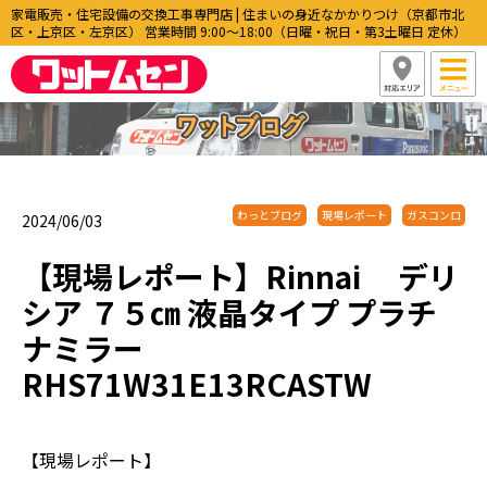
家電販売・住宅設備の交換工事専門店 | 住まいの身近なかかりつけ（京都市北
区・上京区・左京区） 営業時間 9:00〜18:00（日曜・祝日・第3土曜日 定休）
わっとブログ
現場レポート
ガスコンロ
2024/06/03
【現場レポート】Rinnai デリ
シア ７５㎝ 液晶タイプ プラチ
ナミラー
RHS71W31E13RCASTW
【現場レポート】