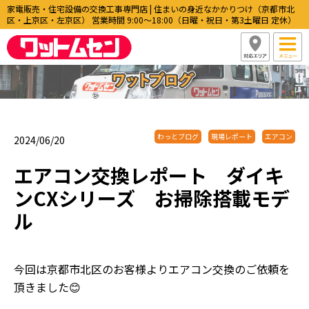
家電販売・住宅設備の交換工事専門店 | 住まいの身近なかかりつけ（京都市北
区・上京区・左京区） 営業時間 9:00〜18:00（日曜・祝日・第3土曜日 定休）
わっとブログ
現場レポート
エアコン
2024/06/20
エアコン交換レポート ダイキ
ンCXシリーズ お掃除搭載モデ
ル
今回は京都市北区のお客様よりエアコン交換のご依頼を
頂きました😊