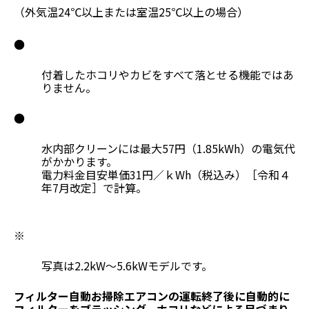
（外気温24℃以上または室温25℃以上の場合）
●
付着したホコリやカビをすべて落とせる機能ではあ
りません。
●
水内部クリーンには最大57円（1.85kWh）の電気代
がかかります。
電力料金目安単価31円／ｋWh（税込み）［令和４
年7月改定］で計算。
※
写真は2.2kW～5.6kWモデルです。
フィルター自動お掃除
エアコンの運転終了後に自動的に