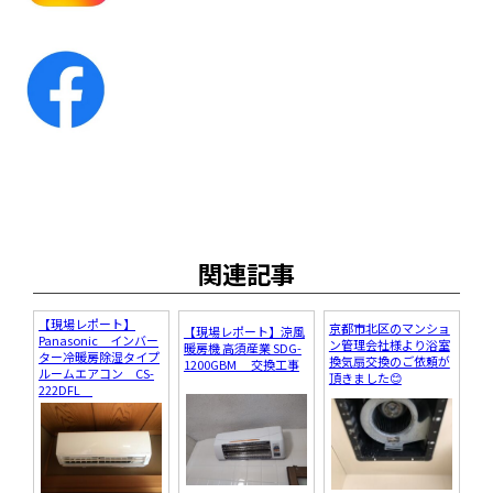
関連記事
【現場レポート】
京都市北区のマンショ
【現場レポート】涼風
Panasonic インバー
ン管理会社様より浴室
暖房機 高須産業 SDG-
ター冷暖房除湿タイプ
換気扇交換のご依頼が
1200GBM 交換工事
ルームエアコン CS-
頂きました😊
222DFL