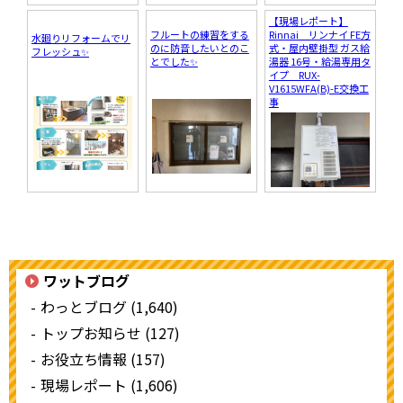
【現場レポート】
フルートの練習をする
Rinnai リンナイ FE方
水廻りリフォームでリ
のに防音したいとのこ
式・屋内壁掛型 ガス給
フレッシュ✨
とでした✨
湯器 16号・給湯専用タ
イプ RUX-
V1615WFA(B)-E交換工
事
ワットブログ
わっとブログ (1,640)
トップお知らせ (127)
お役立ち情報 (157)
現場レポート (1,606)