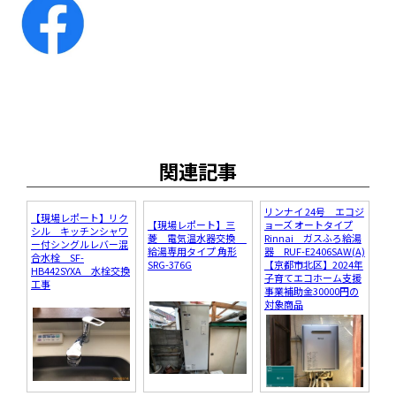
関連記事
リンナイ 24号 エコジ
【現場レポート】リク
【現場レポート】三
ョーズ オートタイプ
シル キッチンシャワ
菱 電気温水器交換
Rinnai ガスふろ給湯
ー付シングルレバー混
給湯専用タイプ 角形
器 RUF-E2406SAW(A)
合水栓 SF-
SRG-376G
【京都市北区】2024年
HB442SYXA 水栓交換
子育てエコホーム支援
工事
事業補助金30000円の
対象商品