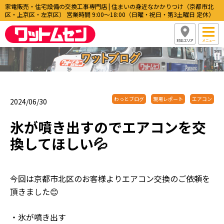
家電販売・住宅設備の交換工事専門店 | 住まいの身近なかかりつけ（京都市北
区・上京区・左京区） 営業時間 9:00〜18:00（日曜・祝日・第3土曜日 定休）
わっとブログ
現場レポート
エアコン
2024/06/30
氷が噴き出すのでエアコンを交
換してほしい💦
今回は京都市北区のお客様よりエアコン交換のご依頼を
頂きました😊
・氷が噴き出す