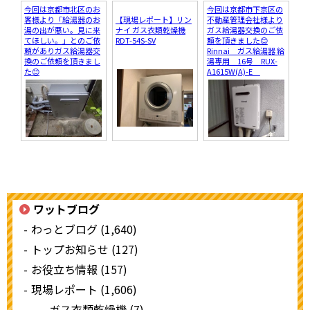
今回は京都市北区のお
今回は京都市下京区の
客様より「給湯器のお
【現場レポート】リン
不動産管理会社様より
湯の出が悪い。見に来
ナイ ガス衣類乾燥機
ガス給湯器交換のご依
てほしい。」とのご依
RDT-54S-SV
頼を頂きました😊
頼がありガス給湯器交
Rinnai ガス給湯器 給
換のご依頼を頂きまし
湯専用 16号 RUX-
た😊
A1615W(A)-E
ワットブログ
わっとブログ (1,640)
トップお知らせ (127)
お役立ち情報 (157)
現場レポート (1,606)
ガス衣類乾燥機 (7)