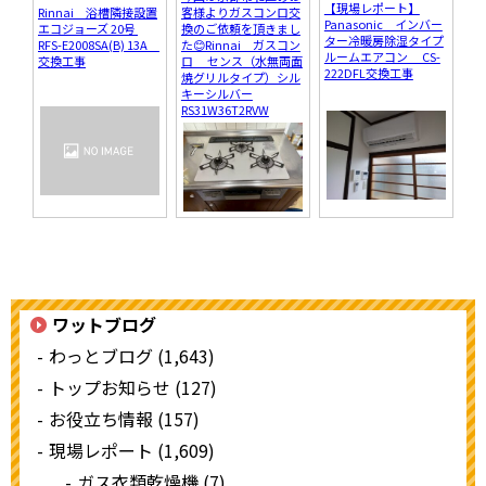
【現場レポート】
Rinnai 浴槽隣接設置
客様よりガスコンロ交
Panasonic インバー
エコジョーズ 20号
換のご依頼を頂きまし
ター冷暖房除湿タイプ
RFS-E2008SA(B) 13A
た😊Rinnai ガスコン
ルームエアコン CS-
交換工事
ロ センス（水無両面
222DFL交換工事
焼グリルタイプ）シル
キーシルバー
RS31W36T2RVW
ワットブログ
わっとブログ (1,643)
トップお知らせ (127)
お役立ち情報 (157)
現場レポート (1,609)
ガス衣類乾燥機 (7)