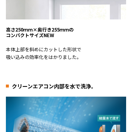
高さ250ｍｍ×奥行き255ｍｍの
コンパクトサイズ
NEW
本体上部を斜めにカットした形状で
吸い込みの効率化をはかりました。
クリーン
エアコン内部を水で洗浄。