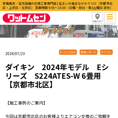
家電販売・住宅設備の交換工事専門店 | 住まいの身近なかかりつけ（京都市北
区・上京区・左京区） 営業時間 9:00〜18:00（日曜・祝日・第3土曜日 定休）
わっとブログ
現場レポート
エアコン
2024/07/23
ダイキン 2024年モデル Eシ
リーズ S224ATES-W 6畳用
【京都市北区】
【施工事例のご案内】
今回は京都市北区のお客様よりエアコン交換のご依頼を