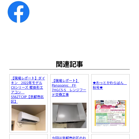
関連記事
【現場レポート】ダイ
【現場レポート】
キン 2022年モデル
🍁わっとかわらばん
Panasonic FY-
CXシリーズ 壁掛形エ
秋号🍁
7HGC5-S レンジフー
アコン
ド交換工事
S56ZTCXP【京都市北
区】
今回は京都市北区のお