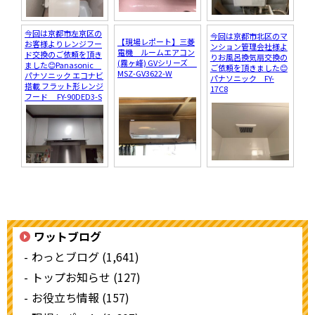
今回は京都市左京区の
今回は京都市北区のマ
【現場レポート】三菱
お客様よりレンジフー
ンション管理会社様よ
電機 ルームエアコン
ド交換のご依頼を頂き
りお風呂換気扇交換の
(霧ヶ峰) GVシリーズ
ました😊Panasonic
ご依頼を頂きました😊
MSZ-GV3622-W
パナソニック エコナビ
パナソニック FY-
搭載 フラット形レンジ
17C8
フード FY-90DED3-S
ワットブログ
わっとブログ (1,641)
トップお知らせ (127)
お役立ち情報 (157)