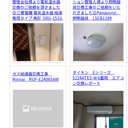
管理会社様より電気温水器
ション管理人様より照明器
交換のご依頼を頂きました
具交換工事のご依頼をいた
😊三菱電機 電気温水器 給湯
だきました😊Panasonic
専用タイプ 角形 SRG-151G
照明器具 LSEB1199
ダイキン Eシリーズ
ガス給湯器交換工事
S224ATES-W 6畳用 エアコ
Rinnai RUF-E2406SAW
ン交換レポート