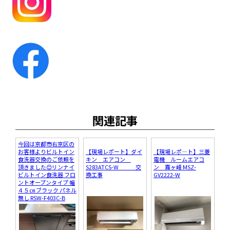
関連記事
今回は京都市右京区の
お客様よりビルトイン
【現場レポート】ダイ
【現場レポ―ト】三菱
食洗器交換のご依頼を
キン エアコン
電機 ルームエアコ
頂きました😊リンナイ
S283ATCS-W 交
ン 霧ヶ峰 MSZ-
ビルトイン食洗器 フロ
換工事
GV2222-W
ントオープンタイプ 幅
４５㎝ ブラック パネル
無し RSW-F403C-B