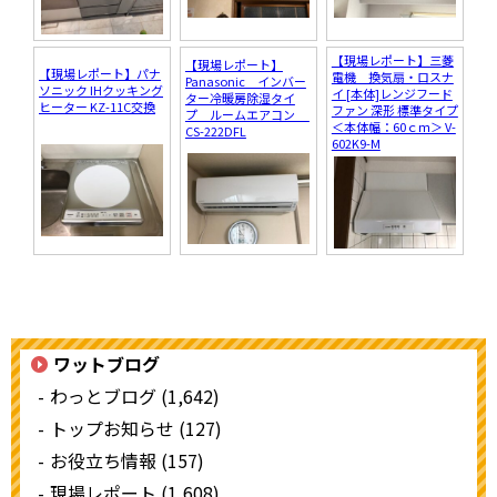
【現場レポート】三菱
【現場レポート】
【現場レポート】パナ
電機 換気扇・ロスナ
Panasonic インバー
ソニック IHクッキング
イ [本体]レンジフード
ター冷暖房除湿タイ
ヒーター KZ-11C交換
ファン 深形 標準タイプ
プ ルームエアコン
＜本体幅：60ｃｍ＞ V-
CS-222DFL
602K9-M
ワットブログ
わっとブログ (1,642)
トップお知らせ (127)
お役立ち情報 (157)
現場レポート (1,608)