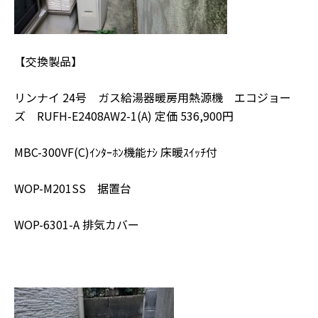
【交換製品】
リンナイ 24号 ガス給湯器暖房用熱源機 エコジョー
ズ RUFH-E2408AW2-1(A) 定価 536,900円
MBC-300VF(C)ｲﾝﾀｰﾎﾝ機能ﾅｼ 床暖ｽｲｯﾁ付
WOP-M201SS 据置台
WOP-6301-A 排気カバー