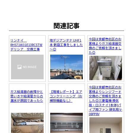
関連記事
今回は京都市北区のお
リンナイ
地デジアンテナ UHF1
客様よりガス給湯器交
RHS71W31E13RCSTW
本 新設工事をしました
換のご依頼を頂きまし
デリシア 交換工事
～😊
た😊
今回は京都市北区のお
ガス給湯器の故障かと
【現場レポート】エア
客様よりレンジフード
思いきや給湯管からの
コンクリーニング（お
交換のご依頼を頂きま
漏水が原因であった💦
掃除機能なし）
した😊三菱電機 換気
扇・ロスナイ [本体]パ
イプ用ファン 排気用 V-
08PP8V