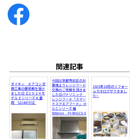
関連記事
今回は京都市北区のお
ダイキン エアコン 交
客様よりレンジフード
2025年10月のリフォー
換工事の御依頼を受け
交換のご依頼を頂きま
ムカタログができまし
ました😊【２０２４モ
した😊パナソニック
た✨
デル Ｅシリーズ ６畳
レンジフード「スマー
用 S224ATES】
トスクエアフード」 Ｈ
ＧＣシリーズ 幅
900mm FY-9HGC5-S