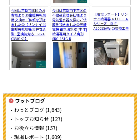
今回は京都市北区のお
今回は京都市下京区の
【現場レポート】リン
客様より 浴室暖房乾燥
不動産管理会社様より
ナイ給湯器 ＲＵＦ－Ａ
機 交換のご依頼を頂き
電気温水器交換のご依
シリーズ RUF-
ました😊【リンナイ 浴
頼を頂きました😊三菱
A2005SAW(C)交換工事
室暖房乾燥機 天井埋込
電機 電気温水器 [本体]
型 1室換気対応 RBH-
給湯専用タイプ 角形
C3301K1】
SRG-151G-R
ワットブログ
わっとブログ (1,643)
トップお知らせ (127)
お役立ち情報 (157)
現場レポート (1,609)