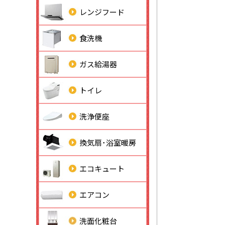
レンジフード
食洗機
ガス給湯器
トイレ
洗浄便座
換気扇･浴室暖房
エコキュート
エアコン
洗面化粧台