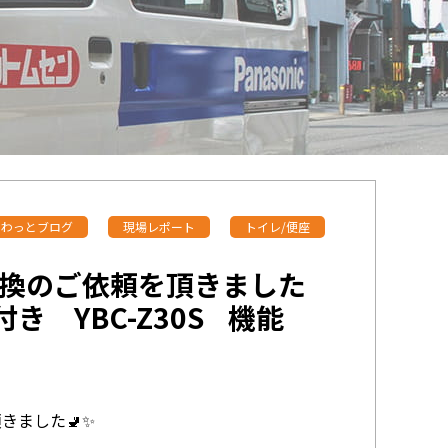
わっとブログ
現場レポート
トイレ/便座
換のご依頼を頂きました
付き YBC-Z30S 機能
きました🚽✨