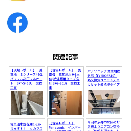
関連記事
【現場レポート】三菱
【現場レポート】三菱
パナソニック 業務用換
電機 Ｓシリーズ460L
電機 電気温水器 [本
気扇【FY-500ZB10】
パワフル高圧フルオー
体]給湯専用タイプ 角
熱交換気ユニット天吊
ト SRT-S465U 交換
形 SRG-201G 交換工
カセット形標準タイプ
工事
事
今回は京都市北区のお
【現場レポート】
電気温水器在庫1点あ
客様よりエアコン交換
Panasonic インバー
ります！！ タカラス
のご依頼を頂きました