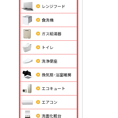
レンジフード
食洗機
ガス給湯器
トイレ
洗浄便座
換気扇･浴室暖房
エコキュート
エアコン
洗面化粧台