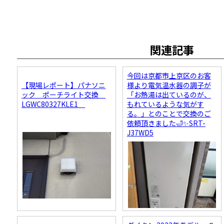
関連記事
今回は京都市上京区のお客
【現場レポート】パナソニ
様より電気温水器の調子が
ック ポーチライト交換
「お熱湯は出ているのが、
LGWC80327KLE1
もれているような気がす
る。」とのことで交換のご
依頼頂きました🛁✨SRT-
J37WD5