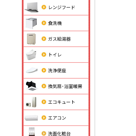
レンジフード
食洗機
ガス給湯器
トイレ
洗浄便座
換気扇･浴室暖房
エコキュート
エアコン
洗面化粧台