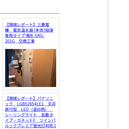
【現場レポート】三菱電
機 電気温水器 [本体]給湯
専用タイプ 角形 SRG-
201G 交換工事
【現場レポート】パナソニ
ック LGB52654LE1 天井
直付型 LED（温白色）
シーリングライト 拡散タ
イプ・カチットF ツインパ
ルックプレミア蛍光灯40形1