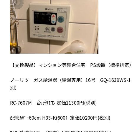
【交換製品】マンション等集合住宅 PS設置（標準排気
ノーリツ ガス給湯器（給湯専用）16号 GQ-1639WS-1 
別）
RC-7607M 台所ﾘﾓｺﾝ 定価11300円(税別)
配管ｶﾊﾞｰ60cm H33-K(600）定価10200円(税別)