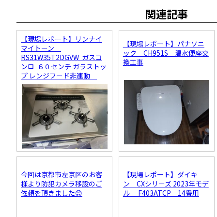
関連記事
【現場レポート】リンナイ
【現場レポート】パナソニ
マイトーン
ック CH951S 温水便座交
RS31W35T2DGVW ガスコ
換工事
ンロ ６０センチ ガラストッ
プ レンジフード非連動
今回は京都市左京区のお客
【現場レポート】ダイキ
様より防犯カメラ移設のご
ン CXシリーズ 2023年モデ
依頼を頂きました😊
ル F403ATCP 14畳用