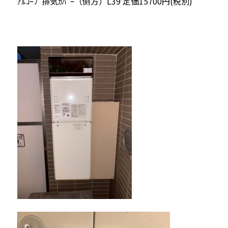
ｱﾙｺｰﾌﾟ排気ｶﾊﾞｰ（側方）L39 定価15700円(税別)