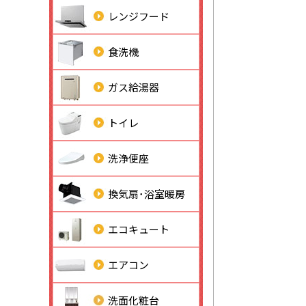
レンジフード
食洗機
ガス給湯器
トイレ
洗浄便座
換気扇･浴室暖房
エコキュート
エアコン
洗面化粧台