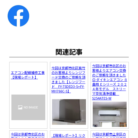
関連記事
今回は京都市北区のお
今回は京都市北区紫竹
客様よりエアコン交換
エアコン配線補修工事
のお客様よりレンジフ
のご依頼を頂きました
【現場レポート】
ード交換のご依頼を頂
😊 ダイキンエアコン ８
きました【レンジフー
畳用 Ｅシリーズ ２０２
ド FY-75DED3-S+FY-
４年モデル ストリー
MH766C-S】
マ空気清浄搭載
S254ATES-W
今回は京都市北区のお
今回は京都市上京区の
【現場レポート】リク