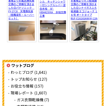
客様よりお風呂換気扇
お客様よりガス給湯器
シル キッチンシャワ
交換のご依頼を頂きま
交換のご依頼を頂きま
ー付シングルレバー混
した😊パナソニック
した😊ンナイガスふろ
合水栓 SF-
FY-17C8 天埋換気扇
給湯器 エコジョーズ １
HB442SYXA 水栓交換
（低騒音形・ルーバー
６号 オートタイプ
工事
セット）
RUF-E1616SAW(A) 13A
ワットブログ
わっとブログ (1,641)
トップお知らせ (127)
お役立ち情報 (157)
現場レポート (1,607)
ガス衣類乾燥機 (7)