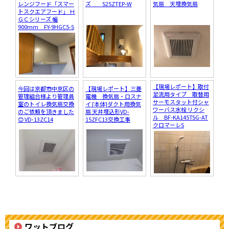
レンジフード「スマー
ズ S25ZTEP-W
気扇 天埋換気扇
トスクエアフード」 Ｈ
ＧＣシリーズ 幅
900mm FY-9HGC5-S
【現場レポート】取付
今回は京都市中京区の
【現場レポート】三菱
足流用タイプ 取替用
管理組合様より管理員
電機 換気扇・ロスナ
サーモスタット付シャ
室のトイレ換気扇交換
イ [本体]ダクト用換気
ワーバス水栓 リクシ
のご依頼を頂きました
扇 天井埋込形VD-
ル BF-KA145TSG-AT
😊 VD-13ZC14
15ZFC13交換工事
クロマーレS
ワットブログ