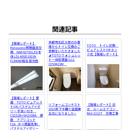
関連記事
京都市北区大宮のお客
【現場レポート】
TOTO トイレ交換
様からトイレ交換のご
Panasonic照明器具交
ピュアレストQR タン
依頼をいただきました
換 NNF42750 LE9 本
ク式【現場レポート】
🚽TOTO ウォシュレッ
体 LDL40SD1923K
ト一体型便器 GG1
FLR40W相当 昼光色
CES9415M
【現場レポート】便
器 TOTO ピュアレス
リフォームコンテスト
【現場レポート】日
トQR パステルアイボ
2025年下半期で全国第
立 ルームエアコン
リー 手洗い付き
五位になりました✨
RAS-2212T 交換工事
CS232B+SH233BA 便
座 アプリコット
F2A（ｵｰﾄ便器洗浄）
パステルアイボリー