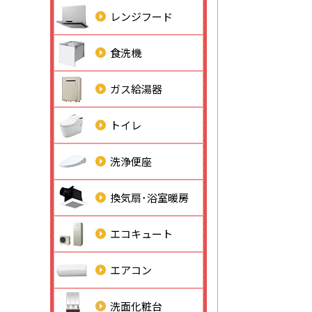
レンジフード
食洗機
ガス給湯器
トイレ
洗浄便座
換気扇･浴室暖房
エコキュート
エアコン
洗面化粧台