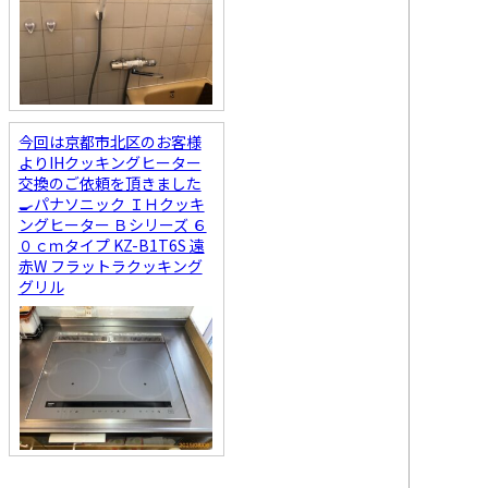
今回は京都市北区のお客様
よりIHクッキングヒーター
交換のご依頼を頂きました
🍳パナソニック ＩＨクッキ
ングヒーター Ｂシリーズ ６
０ｃｍタイプ KZ-B1T6S 遠
赤W フラットラクッキング
グリル