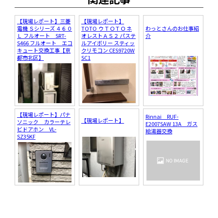
【現場レポート】三菱
【現場レポート】
電機 Ｓシリーズ ４６０
TOTO ウＴＯＴＯ ネ
わっとさんのお仕事紹
Ｌ フルオート SRT-
オレストＡＳ２ パステ
介
S466 フルオート エコ
ルアイボリー スティッ
キュート交換工事【京
クリモコン CES9720W
都市北区】
SC1
【現場レポート】パナ
Rinnai RUF-
【現場レポート】
ソニック カラーテレ
E2007SAW 13A ガス
ビドアホン VL-
給湯器交換
SZ35KF