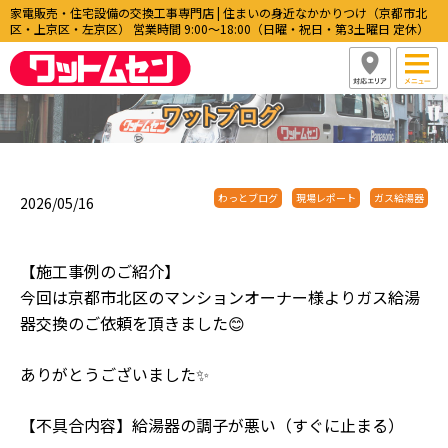
家電販売・住宅設備の交換工事専門店 | 住まいの身近なかかりつけ（京都市北
区・上京区・左京区） 営業時間 9:00〜18:00（日曜・祝日・第3土曜日 定休）
わっとブログ
現場レポート
ガス給湯器
2026/05/16
【施工事例のご紹介】
今回は京都市北区のマンションオーナー様よりガス給湯
器交換のご依頼を頂きました😊
ありがとうございました✨
【不具合内容】給湯器の調子が悪い（すぐに止まる）