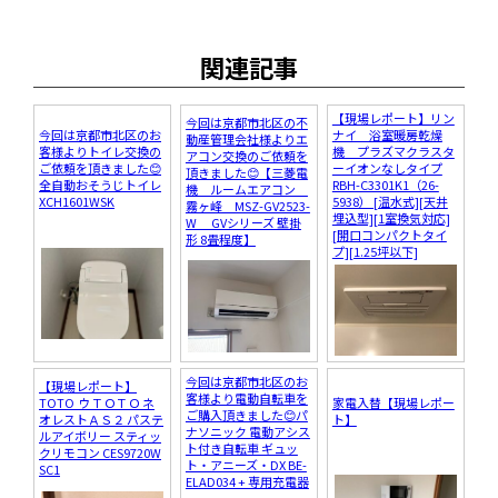
関連記事
【現場レポート】リン
今回は京都市北区の不
今回は京都市北区のお
ナイ 浴室暖房乾燥
動産管理会社様よりエ
客様よりトイレ交換の
機 プラズマクラスタ
アコン交換のご依頼を
ご依頼を頂きました😊
ーイオンなしタイプ
頂きました😊【三菱電
全自動おそうじトイレ
RBH-C3301K1（26-
機 ルームエアコン
XCH1601WSK
5938） [温水式][天井
霧ヶ峰 MSZ-GV2523-
埋込型][1室換気対応]
W GVシリーズ 壁掛
[開口コンパクトタイ
形 8畳程度】
プ][1.25坪以下]
今回は京都市北区のお
【現場レポート】
客様より電動自転車を
TOTO ウＴＯＴＯ ネ
家電入替【現場レポー
ご購入頂きました😊パ
オレストＡＳ２ パステ
ト】
ナソニック 電動アシス
ルアイボリー スティッ
ト付き自転車 ギュッ
クリモコン CES9720W
ト・アニーズ・DX BE-
SC1
ELAD034 + 専用充電器