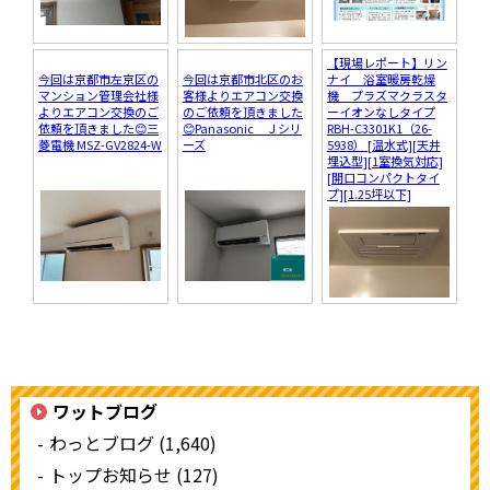
【現場レポート】リン
今回は京都市左京区の
今回は京都市北区のお
ナイ 浴室暖房乾燥
マンション管理会社様
客様よりエアコン交換
機 プラズマクラスタ
よりエアコン交換のご
のご依頼を頂きました
ーイオンなしタイプ
依頼を頂きました😊三
😊Panasonic Ｊシリ
RBH-C3301K1（26-
菱電機 MSZ-GV2824-W
ーズ
5938） [温水式][天井
埋込型][1室換気対応]
[開口コンパクトタイ
プ][1.25坪以下]
ワットブログ
わっとブログ (1,640)
トップお知らせ (127)