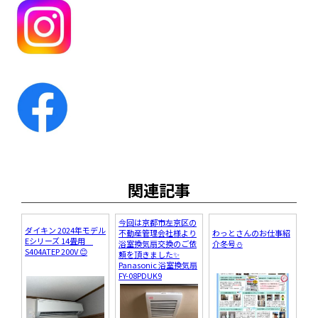
関連記事
今回は京都市左京区の
ダイキン 2024年モデル
不動産管理会社様より
わっとさんのお仕事紹
Eシリーズ 14畳用
浴室換気扇交換のご依
介冬号⛄
S404ATEP 200V 😊
頼を頂きました✨
Panasonic 浴室換気扇
FY-08PDUK9