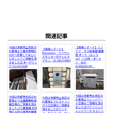
関連記事
今回は京都市上京区の
【現場レポート】リン
【現場レポート】
お客様より屋外照明を
ナイ ガス給湯器 据置
Panasonic ワイヤレ
LEDへ交換してほしい
型 オート（ユッコ
スモニター付テレビド
とのことでご依頼を頂
UF）＜24号・オート
アホン VL-SWZ700KS
きました😊 オーデリッ
＞ RUF-
ク OG254 505R
A2400SAG(B)
今回は京都市右京区の
今回は京都市北区のお
今回は京都市上京区の
お客様よりレンジフー
客様より浴室暖房乾燥
お客様よりビルトイン
ド交換のご依頼を頂き
機交換のご依頼を頂き
ガスロ交換のご依頼を
ました😊パナソニック
ました🛁三菱電機 天井
頂きました😊リンナ
レンジフード ＨＺＣシ
埋込み型浴室換気暖房
イ ガスコンロ セン