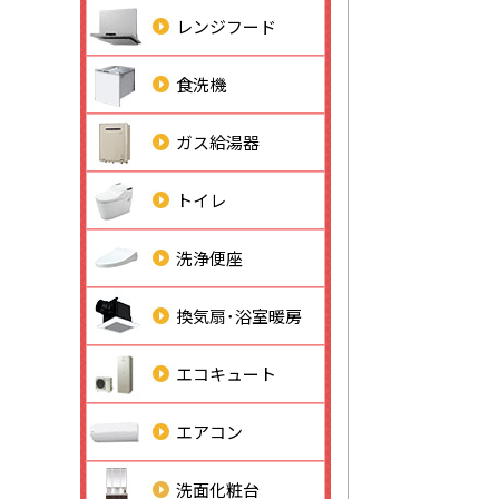
レンジフード
食洗機
ガス給湯器
トイレ
洗浄便座
換気扇･浴室暖房
エコキュート
エアコン
洗面化粧台