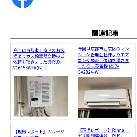
関連記事
今回は京都市左京区のマン
今回は京都市上京区のお客
ション管理会社様よりエア
様よりガス給湯器交換のご
コン交換のご依頼を頂きま
依頼を頂きました😊RUX-
した😊三菱電機 MSZ-
V1615SWFA(B)-E
GV2824-W
【現場レポート】Rinnai
【現場レポート】ガレージ
ガス瞬間湯沸器 RUS-