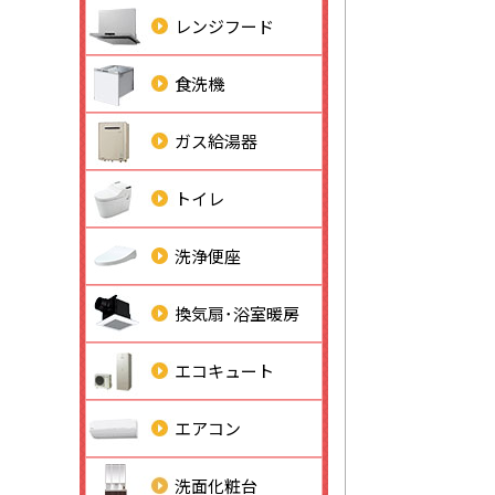
レンジフード
食洗機
ガス給湯器
トイレ
洗浄便座
換気扇･浴室暖房
エコキュート
エアコン
洗面化粧台