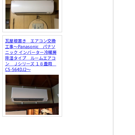
瓦屋根置き エアコン交換
工事～Panasonic パナソ
ニック インバーター冷暖房
除湿タイプ ルームエアコ
ン Ｊシリーズ １８畳用
CS-564DJ2～