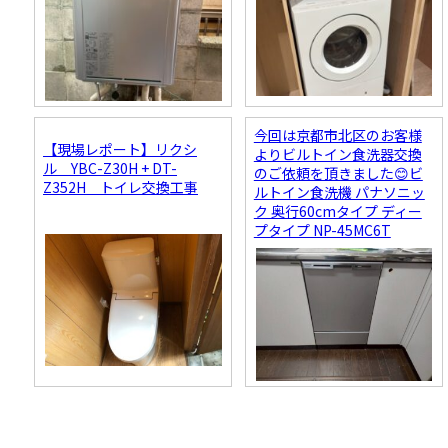
今回は京都市北区のお客様
【現場レポート】リクシ
よりビルトイン食洗器交換
ル YBC-Z30H + DT-
のご依頼を頂きました😊ビ
Z352H トイレ交換工事
ルトイン食洗機 パナソニッ
ク 奥行60cmタイプ ディー
プタイプ NP-45MC6T