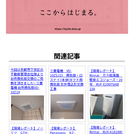
関連記事
今回は京都市下京区の
三菱電機 VD-
【現場レポート】
不動産管理会社様より
10ZSJ13 換気扇・ロ
Rinnai ガス給湯器
台所換気扇交換のご依
スナイ [本体]ダクト用
壁掛エコジョーズ・20
頼を頂きました✨三菱
換気扇 天井埋込形交換
号 RUF-E2007SAW
電機 台所換気扇VD-
工事
13A
10Z14
【現場レポート】
【現場レポート】ノー
【現場レポート】
Rinnai RUX-A1616W-
リツ GTH-
Panasonic KZ-