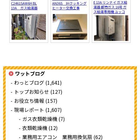
E 13A リンナイ ガス給
C2461SAW6H BL
AN36S IHクッキング
湯器 都市ガス 16号 ガ
13A ガス給湯器
ヒーター交換工事
ス給湯専用機 ユッコ
ワットブログ
わっとブログ (1,641)
トップお知らせ (127)
お役立ち情報 (157)
現場レポート (1,607)
ガス衣類乾燥機 (7)
衣類乾燥機 (12)
業務用エアコン 業務用換気扇 (62)