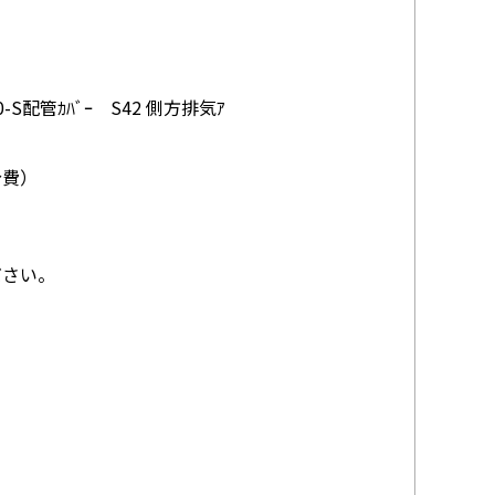
0-S配管ｶﾊﾞｰ S42 側方排気ｱ
分費）
ださい。