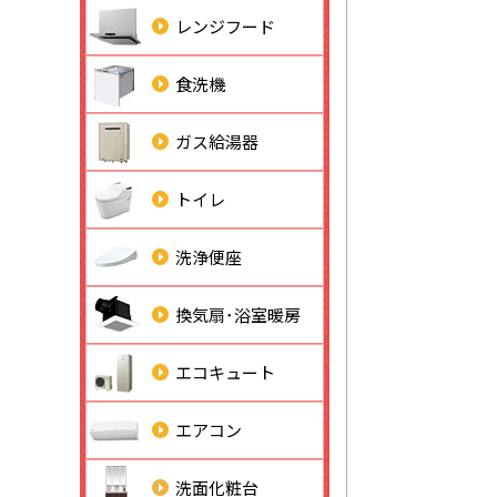
レンジフード
食洗機
ガス給湯器
トイレ
洗浄便座
換気扇･浴室暖房
エコキュート
エアコン
洗面化粧台