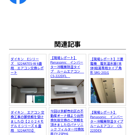
関連記事
【現場レポート】
ダイキン Eシリー
【現場レポート】三菱
Panasonic インバー
ズ S224ATES-W 6畳
電機 電気温水器 [本
ター冷暖房除湿タイ
用 エアコン交換レポ
体]給湯専用タイプ 角
プ ルームエアコン
ート
形 SRG-201G
CS-222DFL
今回は京都市北区の不
ダイキン エアコン 交
【現場レポート】
動産オーナ様より台所
換工事の御依頼を受け
Panasonic インバー
換気扇交換のご依頼を
ました😊【２０２４モ
ター冷暖房除湿タイプ
頂きました😊パナソニ
デル Ｅシリーズ ６畳
ルームエアコン CS-
ック フィルター付換気
用 S224ATES】
223DEX
扇 FY-25PH6