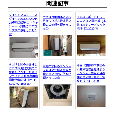
関連記事
ダイキン ＡＸシリーズ
今回は京都市北区のお
【現場レポート】ルー
ダイキンAX S714ATAP
客様よりガス給湯器交
ムエアコン(霧ヶ峰) [本
23畳用 京都省エネキャ
換のご依頼を頂きまし
体]BXVシリーズ セット
ンペーン対象のエアコ
た😊
MSZ-BXV2222-W
ン交換工事をしました
🌸
今回は北区のお客様よ
今回は京都市下京区の
京都市北区のマンショ
りガス給湯器交換のご
不動産管理会社様より
ン管理会社様より浴室
依頼を頂きました😊リ
マンション共用部分の
換気扇交換のご依頼が
ンナイ ガス暖房専用熱
換気扇交換工事のご依
頂きました😊
源機 熱動弁外付け RH-
頼を頂きました🍁
K200W2-1(A) 13A