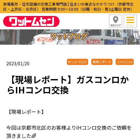
家電販売・住宅設備の交換工事専門店 | 住まいの身近なかかりつけ（京都市北
区・上京区・左京区） 営業時間 9:00〜18:00（日曜・祝日・第3土曜日 定休）
わっとブログ
現場レポート
ＩＨコンロ
2023/01/20
【現場レポート】ガスコンロか
らIHコンロ交換
【現場レポート】
今回は京都市北区のお客様よりIHコンロ交換のご依頼を
頂きました🌈