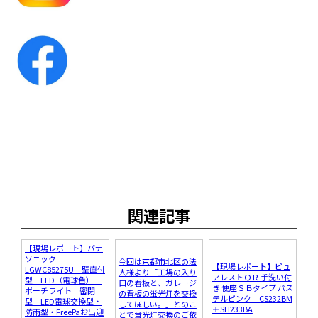
関連記事
【現場レポート】パナ
ソニック
今回は京都市北区の法
【現場レポート】ピュ
LGWC85275U 壁直付
人様より「工場の入り
アレストＱＲ 手洗い付
型 LED（電球色）
口の看板と、ガレージ
き 便座ＳＢタイプ パス
ポーチライト 密閉
の看板の蛍光灯を交換
テルピンク CS232BM
型 LED電球交換型・
してほしい。」とのこ
＋SH233BA
防雨型・FreePaお出迎
とで蛍光灯交換のご依