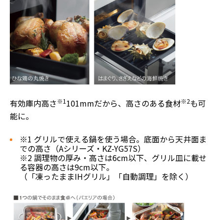
※1
※2
有効庫内高さ
101mmだから、高さのある食材
も可
能に。
※1 グリルで使える鍋を使う場合。底面から天井面ま
での高さ（Aシリーズ・KZ-YG57S）
※2 調理物の厚み・高さは6cm以下、グリル皿に載せ
る容器の高さは9cm以下。
（「凍ったままIHグリル」「自動調理」を除く）