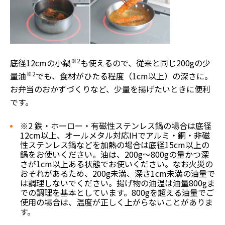
※2
底径12cmの小鍋
も使えるので、従来と同じ200gの少
※2
量油
でも、食材がひたる程度（1cm以上）の深さに。
お弁当のおかずづくりなど、少量を揚げたいときに便利
です。
※2 鉄・ホーロー・有磁性ステンレス鍋の場合は底径
12cm以上、オールメタル対応IHでアルミ・銅・非磁
性ステンレス鍋などを加熱の場合は底径15cm以上の
鍋をお使いください。油は、200g～800gの量かつ深
さが1cm以上ある状態でお使いください。なお火災の
おそれがあるため、200g未満、深さ1cm未満の油量で
は調理しないでください。揚げ物の油温は油量800gま
での調理を基本としています。800gを超える油量でご
使用の場合は、温度が正しく上がらないことがありま
す。