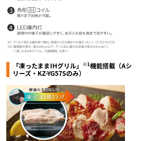
※1
「凍ったままIHグリル」
機能搭載
（Aシ
リーズ・KZ-YG57Sのみ）