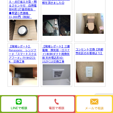
え・点灯省エネ型・明
頼を頂きました😊
るさセンサ付 白熱電
球40形1灯器具相当
◆希望小売価格
31,000 円（税抜）
【現場レポート】
【現場レポート】三菱
コンセント交換【京都
Panasonic レンジフ
電機 換気扇・ロスナ
市北区のお客様より】
ード「スマートスクエ
イ [本体]ダクト用換気
アフード」FY-9HZC5-
扇 天井埋込形VD-
K 交換工事
15ZFC13交換工事
ワットブログ