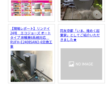
【現場レポート】リンナイ
同友京都「いま、煌めく起
24号 エコジョーズ オート
業家」としてご紹介いただ
タイプ 床暖房6系統対応
きました★
RUFH-E2408SAW2-6交換工
事