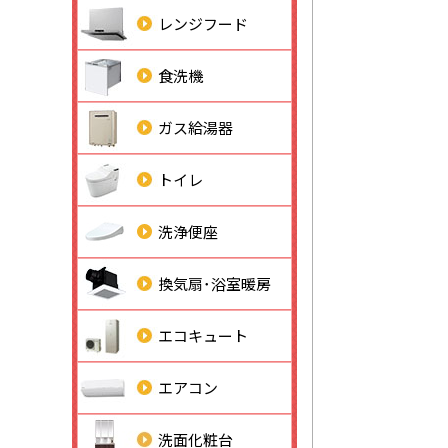
レンジフード
食洗機
ガス給湯器
トイレ
洗浄便座
換気扇･浴室暖房
エコキュート
エアコン
洗面化粧台