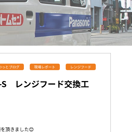
わっとブログ
現場レポート
レンジフード
C5-S レンジフード交換工
を頂きました😊