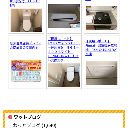
800手洗付 CES9315
NW
【現場レポート】
【現場レポート】
新大宮商店街プレミア
TOTO ウォシュレット
Rinnai 浴室暖房乾燥
ム商品券のご案内🍄
一体形便器 ＧＧ１－
機 RBH-C4101K1P(A)
８００ ホワイト
交換
CES9415 #NW1 トイ
レ交換工事
ワットブログ
わっとブログ (1,640)