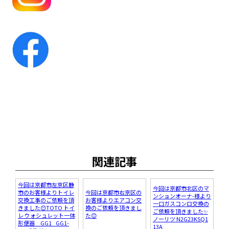
関連記事
今回は京都市左京区静
今回は京都市北区のマ
市のお客様よりトイレ
今回は京都市右京区の
ンションオーナ-様より
交換工事のご依頼を頂
お客様よりエアコン交
一口ガスコンロ交換の
きました😊TOTO トイ
換のご依頼を頂きまし
ご依頼を頂きました✨
レ ウォシュレット一体
た😊
ノーリツ N2G23KSQ1
形便器 GG1 GG1-
13A