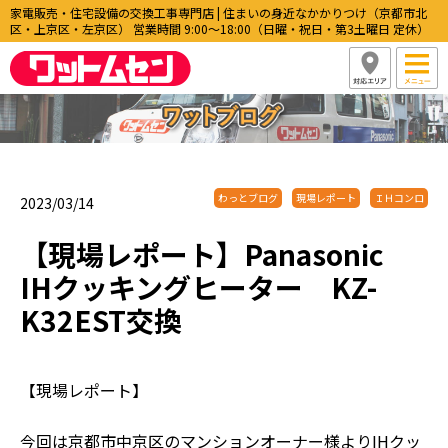
家電販売・住宅設備の交換工事専門店 | 住まいの身近なかかりつけ（京都市北
区・上京区・左京区） 営業時間 9:00〜18:00（日曜・祝日・第3土曜日 定休）
わっとブログ
現場レポート
ＩＨコンロ
2023/03/14
【現場レポート】Panasonic
IHクッキングヒーター KZ-
K32EST交換
【現場レポート】
今回は京都市中京区のマンションオーナー様よりIHクッ