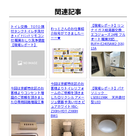
関連記事
【現場レポート】リン
トイレ交換 TOTO 隅
わっとさんのお仕事紹
ナイ ガス給湯器交換
付タンクトイレ手洗付
介秋号ができましたー
エコジョーズ 24号 フル
き + ﾊﾟﾅｿﾆｯｸ リモコン
ーー🍁
オート 暖房対応
付 暖房おしり洗浄便座
RUFH-E2405AW2-3(A)
【現場レポート】
13A
今回は京都市北区のお
今回は京都市北区のお
客様よりトイレリフォ
【現場レポート】パナ
客様よりコンセント増
ームのご依頼を頂きま
ソニック
設のご依頼を頂きまし
した😊リクシル アメー
LSEB1198K 天井直付
た😊専用回路増設工事
ジュ便器 手洗い付き ピ
型 LED
ュアホワイト YBC-
Z30H+YDT-Z380H
BW1