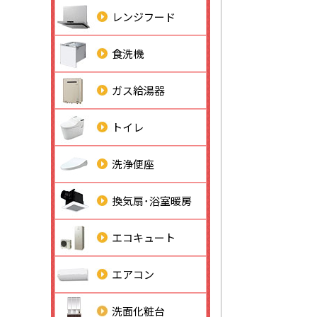
レンジフード
食洗機
ガス給湯器
トイレ
洗浄便座
換気扇･浴室暖房
エコキュート
エアコン
洗面化粧台