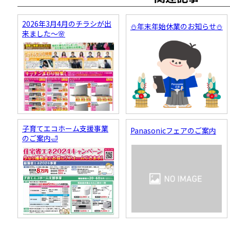
2026年3月4月のチラシが出
⛄年末年始休業のお知らせ⛄
来ました～🌸
子育てエコホーム支援事業
Panasonicフェアのご案内
のご案内🛁