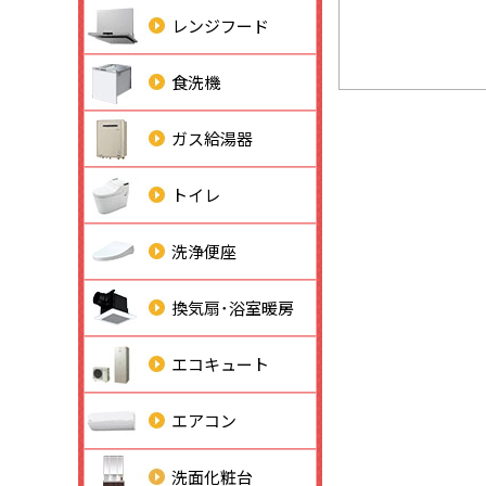
レンジフード
食洗機
ガス給湯器
トイレ
洗浄便座
換気扇･浴室暖房
エコキュート
エアコン
洗面化粧台