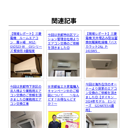
関連記事
【現場レポート】三菱
【現場レポート】三菱
今回は京都市北区マン
電機 ルームエアコ
電機 天井埋込み型浴室
ション管理会社様より
ン 霧ヶ峰 MSZ-
換気暖房乾燥機『バス
エアコン交換のご依頼
GV2523-W GVシリー
カラット24』 P-
を頂きました😊
ズ 壁掛形 8畳程度
141SW5
今回は海外在住のオー
今回は京都市下京区の
🌸京都省エネ家電購入
ナーより貸家のエアコ
法人様より業務用エア
キャンペーン🌸のご相
ン交換のご依頼を頂き
コン交換のご依頼を頂
談について ～なん
ました😊【ダイキン
きました😊業務用エア
どす？お得なんどす
2024年モデル Eシリ
コン交換工事
か？～
ーズ S224ATES 6畳
用】