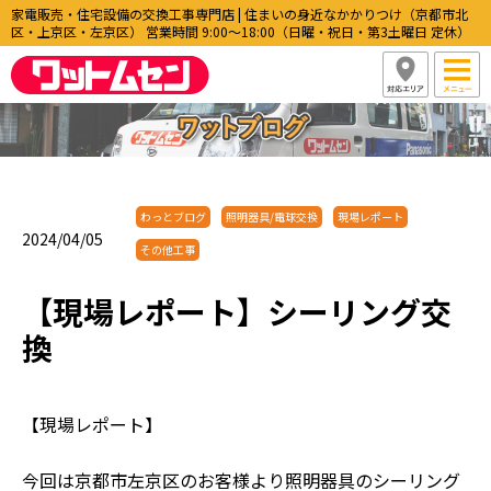
家電販売・住宅設備の交換工事専門店 | 住まいの身近なかかりつけ（京都市北
区・上京区・左京区） 営業時間 9:00〜18:00（日曜・祝日・第3土曜日 定休）
わっとブログ
照明器具/電球交換
現場レポート
2024/04/05
その他工事
【現場レポート】シーリング交
換
【現場レポート】
今回は京都市左京区のお客様より照明器具のシーリング