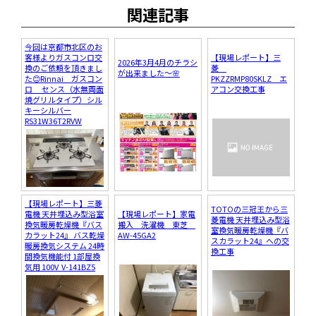
関連記事
今回は京都市北区のお
客様よりガスコンロ交
【現場レポート】三
2026年3月4月のチラシ
換のご依頼を頂きまし
菱
が出来ました～🌸
た😊Rinnai ガスコン
PKZZRMP80SKLZ エ
ロ センス（水無両面
アコン交換工事
焼グリルタイプ）シル
キーシルバー
RS31W36T2RVW
【現場レポート】三菱
TOTOの三冠王から三
電機 天井埋込み型浴室
【現場レポート】家電
菱電機 天井埋込み型浴
換気暖房乾燥機『バス
搬入 洗濯機 東芝
室換気暖房乾燥機『バ
カラット24』 バス乾燥
AW-45GA2
スカラット24』への交
暖房換気システム 24時
換工事
間換気機能付 1部屋換
気用 100V V-141BZ5