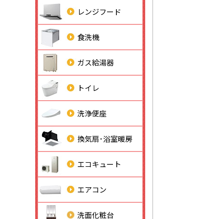
レンジフード
食洗機
ガス給湯器
トイレ
洗浄便座
換気扇･浴室暖房
エコキュート
エアコン
洗面化粧台