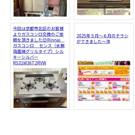
今回は京都市北区のお客様
よりガスコンロ交換のご依
2025年５月～６月のチラシ
頼を頂きました😊Rinnai
ができました～🎏
ガスコンロ センス（水無
両面焼グリルタイプ）シル
キーシルバー
RS31W36T2RVW