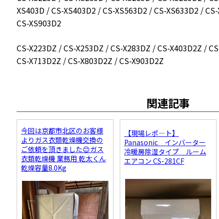
XS403D / CS-XS403D2 / CS-XS563D2 / CS-XS633D2 / CS-
CS-XS903D2
CS-X223DZ / CS-X253DZ / CS-X283DZ / CS-X403D2Z / CS
CS-X713D2Z / CS-X803D2Z / CS-X903D2Z
関連記事
今回は京都市北区のお客様
【現場レポ―ト】
よりガス衣類乾燥機交換の
Panasonic インバーター
ご依頼を頂きました😊ガス
冷暖房除湿タイプ ルーム
衣類乾燥機 業務用 乾太くん
エアコン CS-281CF
乾燥容量8.0Kg