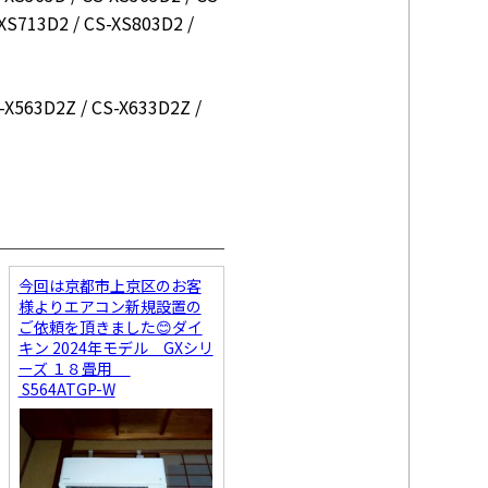
XS713D2 / CS-XS803D2 /
-X563D2Z / CS-X633D2Z /
今回は京都市上京区のお客
様よりエアコン新規設置の
ご依頼を頂きました😊ダイ
キン 2024年モデル GXシリ
ーズ １８畳用
S564ATGP-W