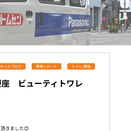
わっとブログ
現場レポート
トイレ/便座
浄便座 ビューティトワレ
頂きました😊