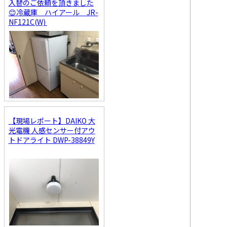
入替のご依頼を頂きました
😊冷蔵庫 ハイアール JR-
NF121C(W)
【現場レポート】DAIKO 大
光電機 人感センサー付アウ
トドアライト DWP-38849Y