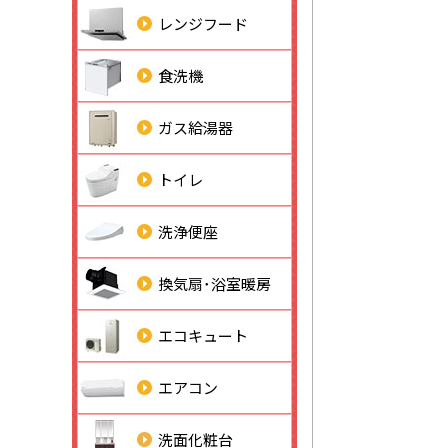
レンジフード
食洗機
ガス給湯器
トイレ
洗浄便座
換気扇･浴室暖房
エコキュート
エアコン
洗面化粧台