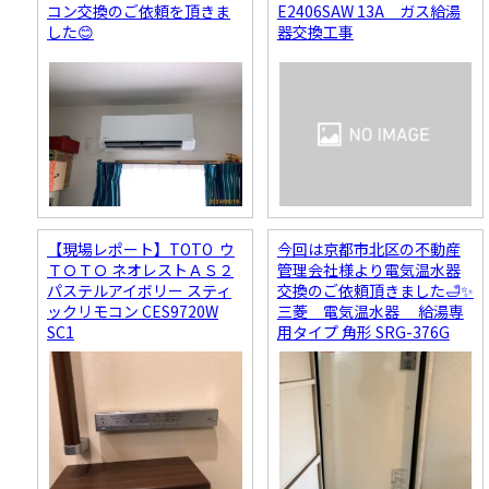
コン交換のご依頼を頂きま
E2406SAW 13A ガス給湯
した😊
器交換工事
【現場レポート】TOTO ウ
今回は京都市北区の不動産
ＴＯＴＯ ネオレストＡＳ２
管理会社様より電気温水器
パステルアイボリー スティ
交換のご依頼頂きました🛁✨
ックリモコン CES9720W
三菱 電気温水器 給湯専
SC1
用タイプ 角形 SRG-376G