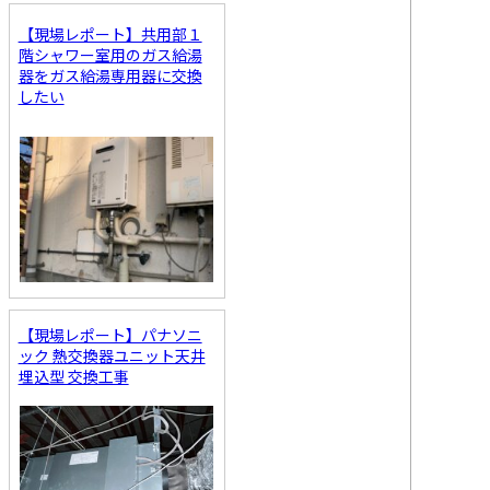
【現場レポート】共用部１
階シャワー室用のガス給湯
器をガス給湯専用器に交換
したい
【現場レポート】パナソニ
ック 熱交換器ユニット天井
埋込型 交換工事