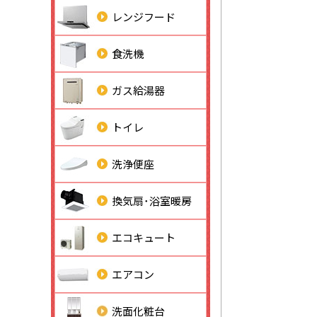
レンジフード
食洗機
ガス給湯器
トイレ
洗浄便座
換気扇･浴室暖房
エコキュート
エアコン
洗面化粧台