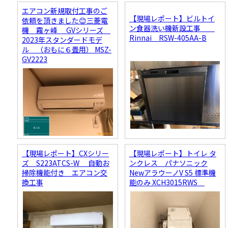
エアコン新規取付工事のご
【現場レポート】ビルトイ
依頼を頂きました😊三菱電
ン食器洗い機新設工事
機 霧ヶ峰 GVシリーズ
Rinnai RSW-405AA-B
2023年スタンダードモデ
ル （おもに６畳用） MSZ-
GV2223
【現場レポート】CXシリー
【現場レポート】トイレ タ
ズ S223ATCS-W 自動お
ンクレス パナソニック
掃除機能付き エアコン交
NewアラウーノV S5 標準機
換工事
能のみ XCH3015RWS