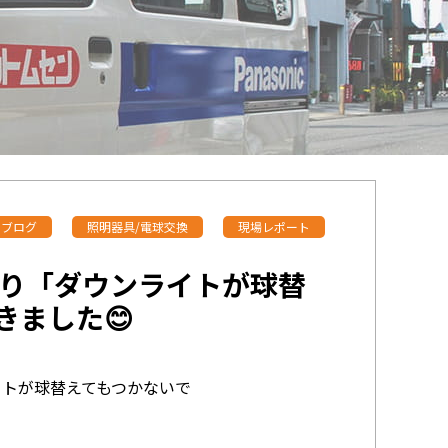
とブログ
照明器具/電球交換
現場レポート
り「ダウンライトが球替
ました😊
トが球替えてもつかないで